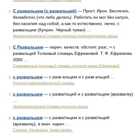
Орфографический словарь-справочник
С развальцем (с развальцей)
— Прост. Ирон. Беспечно,
4
беззаботно (что либо делать). Работать он мог без натуги,
без насилия над собой, а как то естественно, легко, с
развальцем (Куприн. Чёрный туман) …
Фразеологический словарь русского литературного языка
С Развальцем
— нареч. качеств. обстоят. разг.; = с
5
развальцей Толковый словарь Ефремовой. Т. Ф. Ефремова.
2000 …
Современный толковый словарь русского языка Ефремовой
с развальцем
— с разв альцем и с разв альцей …
6
Русский орфографический словарь
с развальцем
— с разва/льцей и с разва/льцем (вразвалку)
7
…
Орфографический словарь русского языка
с развальцем
— с разва/льцем и с разва/льцей
8
(вразвалку), в знач. нареч …
Слитно. Раздельно. Через дефис.