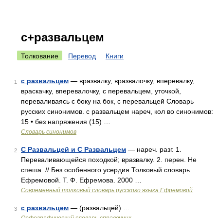
с+развальцем
Толкование
Перевод
Книги
с развальцем
— вразвалку, вразвалочку, вперевалку,
1
враскачку, вперевалочку, с перевальцем, уточкой,
переваливаясь с боку на бок, с перевальцей Словарь
русских синонимов. с развальцем нареч, кол во синонимов:
15 • без напряжения (15) …
Словарь синонимов
С Развальцей и С Развальцем
— нареч. разг. 1.
2
Переваливающейся походкой; вразвалку. 2. перен. Не
спеша. // Без особенного усердия Толковый словарь
Ефремовой. Т. Ф. Ефремова. 2000 …
Современный толковый словарь русского языка Ефремовой
с развальцем
— (развальцей) …
3