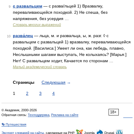
с развальцем
— с разва/льцей 1) Вразвалку,
9
переваливающейся походкой. 2) Не спеша, без
напряжения, без усердия …
Словарь многих выражений
разва́лец
— льца, м. и развальца, ы, ж. разг. ◊ с
10
развальцем с развальцей 1) вразвалку, переваливающейся
походкой. [Василиса:] Умеет ли она, как лебедь, плавно,
Неслышными шагами выступать, Не колыхаясь? [Марья:]
Нет! С развальцем ходит, Качается по сторонам …
Малый академический словарь
Страницы
Следующая
→
1
2
3
4
© Академик, 2000-2026
18+
Обратная связь:
Техподдержка
,
Реклама на сайте
👣 Путешествия
Экспорт словарей на сайты
, сделанные на PHP,
Joomla,
Drupal,